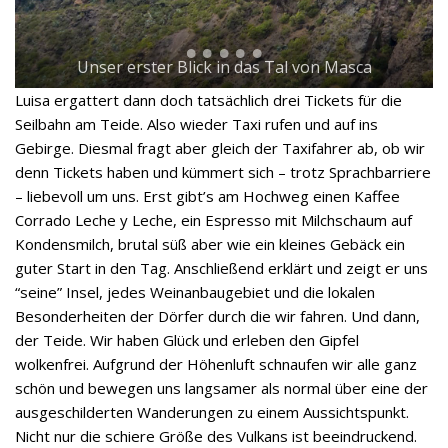
Unser erster Blick in das Tal von Masca
Luisa ergattert dann doch tatsächlich drei Tickets für die
Seilbahn am Teide. Also wieder Taxi rufen und auf ins
Gebirge. Diesmal fragt aber gleich der Taxifahrer ab, ob wir
denn Tickets haben und kümmert sich – trotz Sprachbarriere
– liebevoll um uns. Erst gibt’s am Hochweg einen Kaffee
Corrado Leche y Leche, ein Espresso mit Milchschaum auf
Kondensmilch, brutal süß aber wie ein kleines Gebäck ein
guter Start in den Tag. Anschließend erklärt und zeigt er uns
“seine” Insel, jedes Weinanbaugebiet und die lokalen
Besonderheiten der Dörfer durch die wir fahren. Und dann,
der Teide. Wir haben Glück und erleben den Gipfel
wolkenfrei. Aufgrund der Höhenluft schnaufen wir alle ganz
schön und bewegen uns langsamer als normal über eine der
ausgeschilderten Wanderungen zu einem Aussichtspunkt.
Nicht nur die schiere Größe des Vulkans ist beeindruckend.