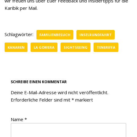
wir freuen uns über Euer Feedback und Insidertipps für die
Karibik per Mail.
Schlagwörter:
FAMILIENBESUCH
INSELRUNDFAHRT
KANAREN
LA GOMERA
SIGHTSEEING
TENERIFFA
SCHREIBE EINEN KOMMENTAR
Deine E-Mail-Adresse wird nicht veröffentlicht.
Erforderliche Felder sind mit
*
markiert
Name
*