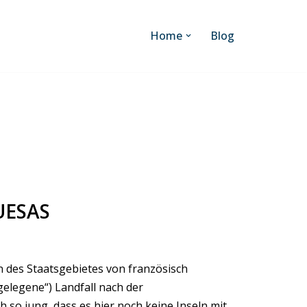
Home
Blog
UESAS
n des Staatsgebietes von französisch
gelegene“) Landfall nach der
h so jung, dass es hier noch keine Inseln mit